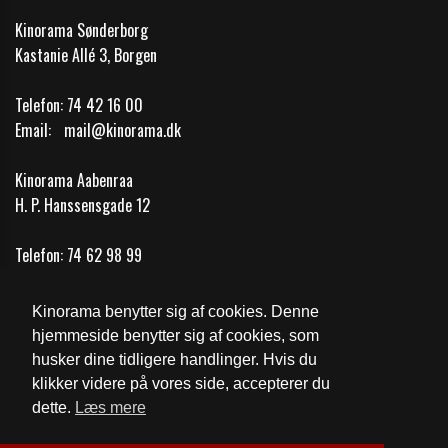
Kinorama Sønderborg
Kastanie Allé 3, Borgen
Telefon:
74 42 16 00
Email:
mail@kinorama.dk
Kinorama Aabenraa
H. P. Hanssensgade 12
Telefon:
74 62 98 99
Email:
mail@kinorama.dk
Kinorama benytter sig af cookies. Denne
Cookie- og privatlivspolitik
hjemmeside benytter sig af cookies, som
husker dine tidligere handlinger. Hvis du
Fødevarestyrelsens kontrolrapport
klikker videre på vores side, accepterer du
dette.
Læs mere
Website og billetsystem fra ebillet a/s