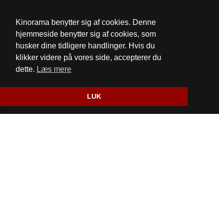
Email:
mail@kinorama.dk
Kinorama benytter sig af cookies. Denne
Cookie- og privatlivspolitik
hjemmeside benytter sig af cookies, som
husker dine tidligere handlinger. Hvis du
Fødevarestyrelsens kontrolrapport
klikker videre på vores side, accepterer du
dette.
Læs mere
Website og billetsystem fra ebillet a/s
LUK